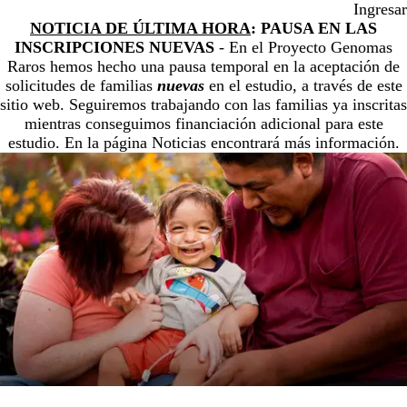
Skip
Ingresar
to
NOTICIA DE ÚLTIMA HORA
: PAUSA EN LAS
main
INSCRIPCIONES NUEVAS
- En el Proyecto Genomas
content
Raros hemos hecho una pausa temporal en la aceptación de
solicitudes de familias
nuevas
en el estudio, a través de este
sitio web. Seguiremos trabajando con las familias ya inscritas
mientras conseguimos financiación adicional para este
estudio. En la página
Noticias
encontrará más información.