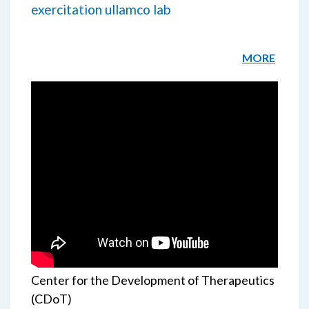
exercitation ullamco lab
MORE
Media Select
File Caption
Center for the Development of Therapeutics
(CDoT)