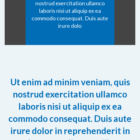
nostrud exercitation ullamco
laboris nisi ut aliquip ex ea
commodo consequat. Duis aute
irure dolo
Ut enim ad minim veniam, quis
nostrud exercitation ullamco
laboris nisi ut aliquip ex ea
commodo consequat. Duis aute
irure dolor in reprehenderit in