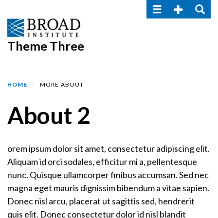
Toggle navigatio
Toggle Seco
Toggle
Skip
to
main
Theme Three
content
HOME
MORE ABOUT
About 2
orem ipsum dolor sit amet, consectetur adipiscing elit.
Aliquam id orci sodales, efficitur mi a, pellentesque
nunc. Quisque ullamcorper finibus accumsan. Sed nec
magna eget mauris dignissim bibendum a vitae sapien.
Donec nisl arcu, placerat ut sagittis sed, hendrerit
quis elit. Donec consectetur dolor id nisl blandit